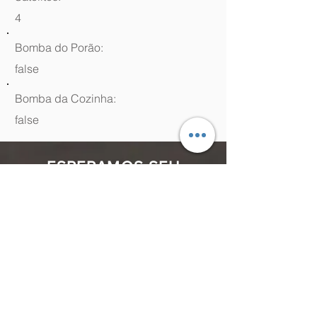
4
Bomba do Porão:
false
Bomba da Cozinha:
false
ESPERAMOS SEU
CONTATO
(48) 99964.9970
Rua Antenor Borges, 761 Canasvieiras,
Florianópolis - SC,
88054-070