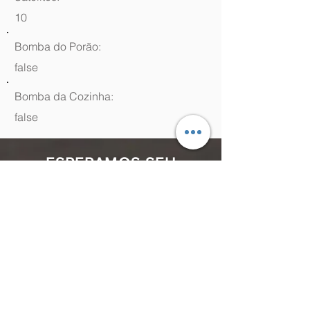
10
Bomba do Porão:
false
Bomba da Cozinha:
false
ESPERAMOS SEU
CONTATO
(48) 99964.9970
Rua Antenor Borges, 761 Canasvieiras,
Florianópolis - SC,
88054-070