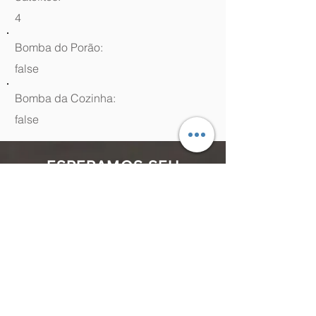
4
Bomba do Porão:
false
Bomba da Cozinha:
false
ESPERAMOS SEU
CONTATO
(48) 99964.9970
Rua Antenor Borges, 761 Canasvieiras,
Florianópolis - SC,
88054-070