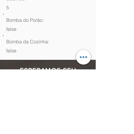
5
Bomba do Porão:
false
Bomba da Cozinha:
false
ESPERAMOS SEU
CONTATO
(48) 99964.9970
Rua Antenor Borges, 761 Canasvieiras,
Florianópolis - SC,
88054-070