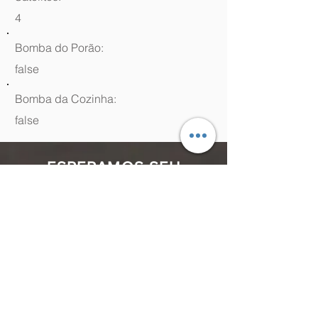
4
Bomba do Porão:
false
Bomba da Cozinha:
false
ESPERAMOS SEU
CONTATO
(48) 99964.9970
Rua Antenor Borges, 761 Canasvieiras,
Florianópolis - SC,
88054-070