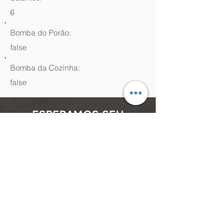
6
Bomba do Porão:
false
Bomba da Cozinha:
false
ESPERAMOS SEU
CONTATO
(48) 99964.9970
Rua Antenor Borges, 761 Canasvieiras,
Florianópolis - SC,
88054-070