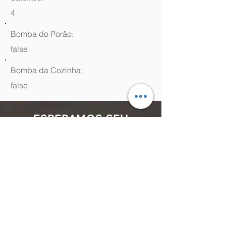
4
Bomba do Porão:
false
Bomba da Cozinha:
false
ESPERAMOS SEU
CONTATO
(48) 99964.9970
Rua Antenor Borges, 761 Canasvieiras,
Florianópolis - SC,
88054-070