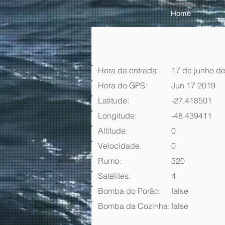
Home
Hora da entrada:
17 de junho de
Hora do GPS:
Jun 17 2019
Latitude:
-27.418501
Longitude:
-48.439411
Altitude:
0
Velocidade:
0
Rumo:
320
Satélites:
4
Bomba do Porão:
false
Bomba da Cozinha:
false