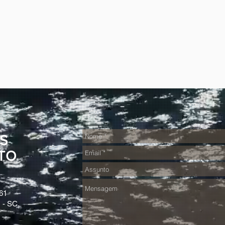
S
TO
61
 - SC,