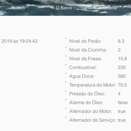
Roteiro
O Barco
Galeria
 2019 às 19:24:43
Nível do Porão:
8.3
Nível da Cozinha:
2
Nível da Fossa:
15.8
Combustível:
230
Agua Doce:
380
Temperatura do Motor:
70.5
Pressão do Óleo:
4
Alarme do Óleo:
false
Alternador do Motor:
true
Alternador de Serviço:
true