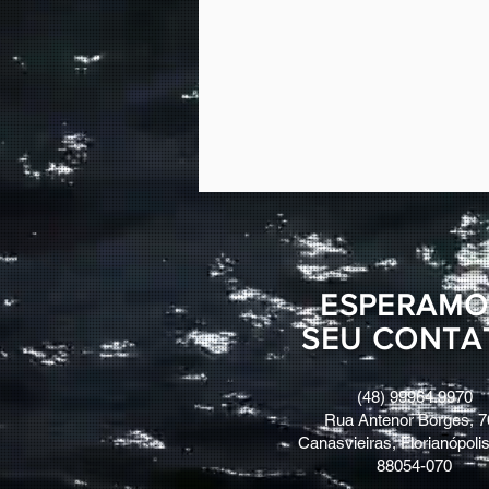
ESPERAMO
SEU CONTA
(48) 99964.9970
Rua Antenor Borges, 7
Canasvieiras, Florianópolis
88054-070