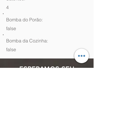
4
Bomba do Porão:
false
Bomba da Cozinha:
false
ESPERAMOS SEU
CONTATO
(48) 99964.9970
Rua Antenor Borges, 761 Canasvieiras,
Florianópolis - SC,
88054-070