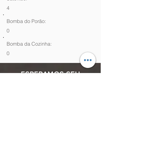
4
Bomba do Porão:
0
Bomba da Cozinha:
0
ESPERAMOS SEU
CONTATO
(48) 99964.9970
Rua Antenor Borges, 761 Canasvieiras,
Florianópolis - SC,
88054-070