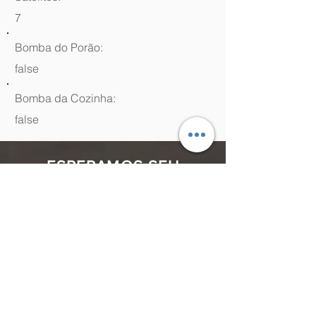
7
Bomba do Porão:
false
Bomba da Cozinha:
false
ESPERAMOS SEU
CONTATO
(48) 99964.9970
Rua Antenor Borges, 761 Canasvieiras,
Florianópolis - SC,
88054-070