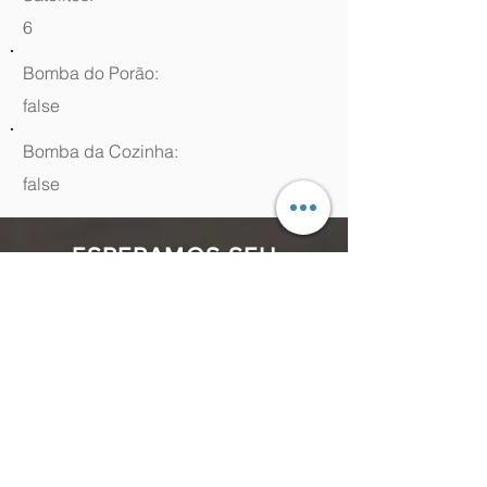
6
Bomba do Porão:
false
Bomba da Cozinha:
false
ESPERAMOS SEU
CONTATO
(48) 99964.9970
Rua Antenor Borges, 761 Canasvieiras,
Florianópolis - SC,
88054-070