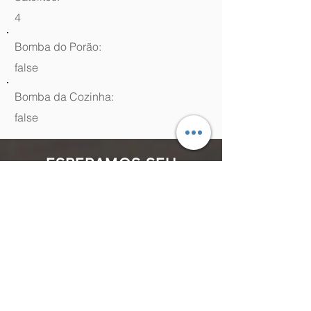
4
Bomba do Porão:
false
Bomba da Cozinha:
false
ESPERAMOS SEU
CONTATO
(48) 99964.9970
Rua Antenor Borges, 761 Canasvieiras,
Florianópolis - SC,
88054-070