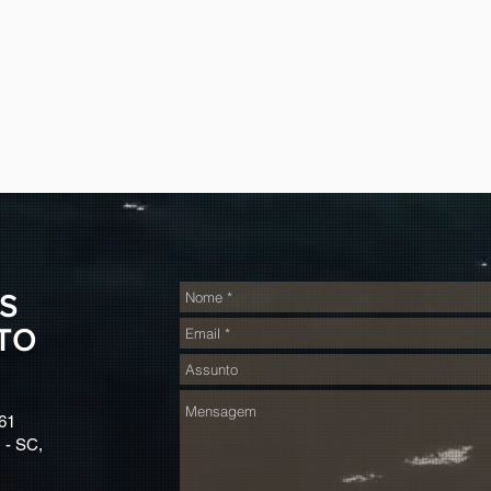
S
TO
61
 - SC,