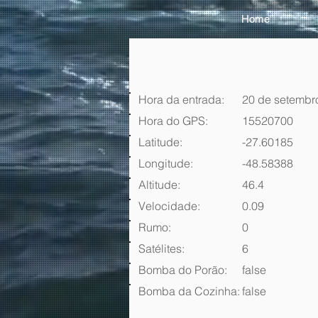
Home
Hora da entrada:
20 de setembr
Hora do GPS:
15520700
Latitude:
-27.60185
Longitude:
-48.58388
Altitude:
46.4
Velocidade:
0.09
Rumo:
0
Satélites:
6
Bomba do Porão:
false
Bomba da Cozinha:
false