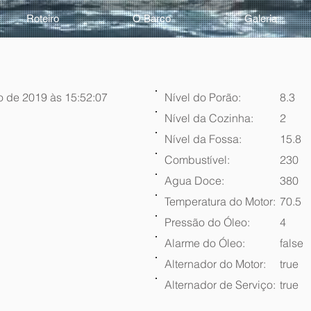
Roteiro
O Barco
Galeria
o de 2019 às 15:52:07
Nível do Porão:
8.3
Nível da Cozinha:
2
Nível da Fossa:
15.8
Combustível:
230
Agua Doce:
380
Temperatura do Motor:
70.5
Pressão do Óleo:
4
Alarme do Óleo:
false
Alternador do Motor:
true
Alternador de Serviço:
true