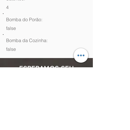
4
Bomba do Porão:
false
Bomba da Cozinha:
false
ESPERAMOS SEU
CONTATO
(48) 99964.9970
Rua Antenor Borges, 761 Canasvieiras,
Florianópolis - SC,
88054-070