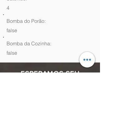
4
Bomba do Porão:
false
Bomba da Cozinha:
false
ESPERAMOS SEU
CONTATO
(48) 99964.9970
Rua Antenor Borges, 761 Canasvieiras,
Florianópolis - SC,
88054-070