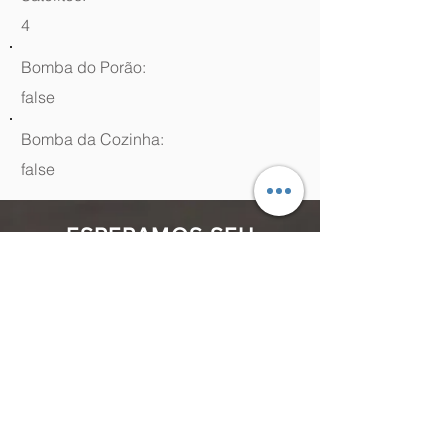
4
Bomba do Porão:
false
Bomba da Cozinha:
false
ESPERAMOS SEU
CONTATO
(48) 99964.9970
Rua Antenor Borges, 761 Canasvieiras,
Florianópolis - SC,
88054-070