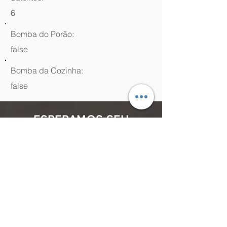
6
Bomba do Porão:
false
Bomba da Cozinha:
false
ESPERAMOS SEU
CONTATO
(48) 99964.9970
Rua Antenor Borges, 761 Canasvieiras,
Florianópolis - SC,
88054-070