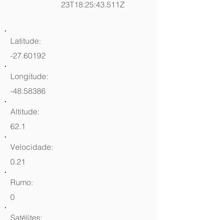
23T18:25:43.511Z
Latitude:
-27.60192
Longitude:
-48.58386
Altitude:
62.1
Velocidade:
0.21
Rumo:
0
Satélites: