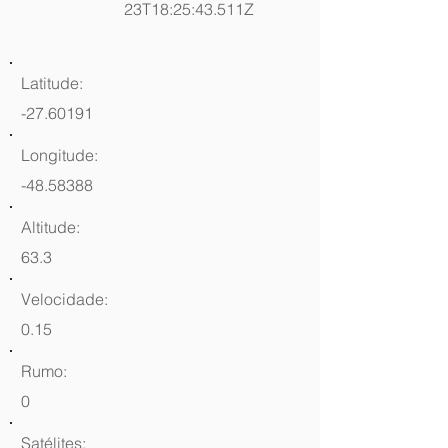
23T18:25:43.511Z
Latitude:
-27.60191
Longitude:
-48.58388
Altitude:
63.3
Velocidade:
0.15
Rumo:
0
Satélites: