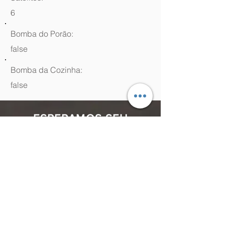
6
Bomba do Porão:
false
Bomba da Cozinha:
false
ESPERAMOS SEU
CONTATO
(48) 99964.9970
Rua Antenor Borges, 761 Canasvieiras,
Florianópolis - SC,
88054-070