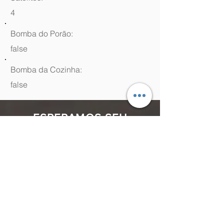
4
Bomba do Porão:
false
Bomba da Cozinha:
false
ESPERAMOS SEU
CONTATO
(48) 99964.9970
Rua Antenor Borges, 761 Canasvieiras,
Florianópolis - SC,
88054-070