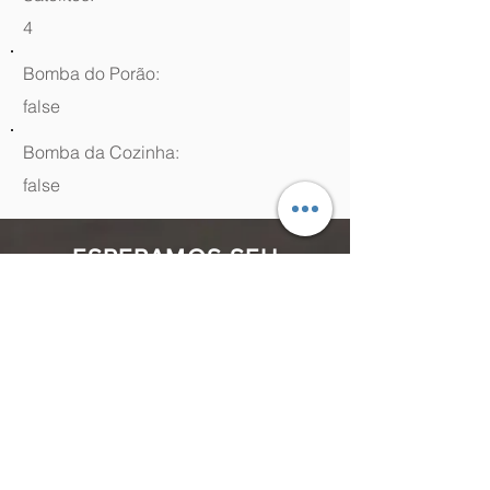
4
Bomba do Porão:
false
Bomba da Cozinha:
false
ESPERAMOS SEU
CONTATO
(48) 99964.9970
Rua Antenor Borges, 761 Canasvieiras,
Florianópolis - SC,
88054-070