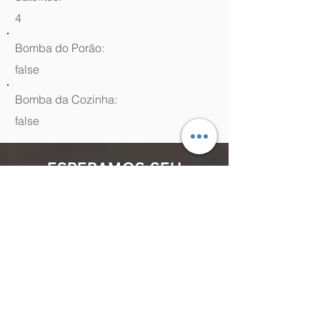
4
Bomba do Porão:
false
Bomba da Cozinha:
false
ESPERAMOS SEU
CONTATO
(48) 99964.9970
Rua Antenor Borges, 761 Canasvieiras,
Florianópolis - SC,
88054-070