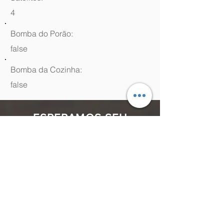
4
Bomba do Porão:
false
Bomba da Cozinha:
false
ESPERAMOS SEU
CONTATO
(48) 99964.9970
Rua Antenor Borges, 761 Canasvieiras,
Florianópolis - SC,
88054-070