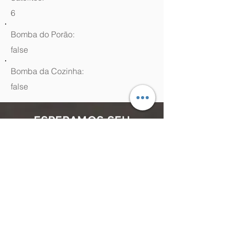
6
Bomba do Porão:
false
Bomba da Cozinha:
false
ESPERAMOS SEU
CONTATO
(48) 99964.9970
Rua Antenor Borges, 761 Canasvieiras,
Florianópolis - SC,
88054-070