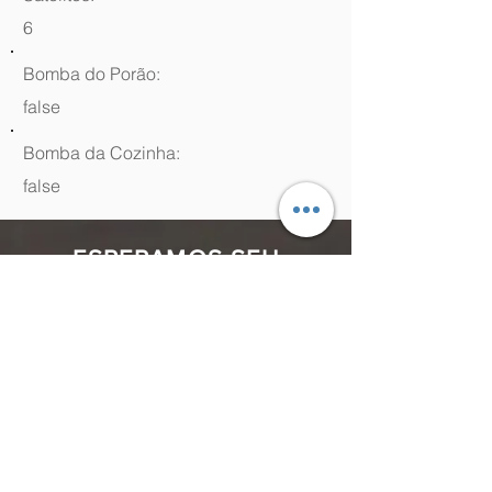
6
Bomba do Porão:
false
Bomba da Cozinha:
false
ESPERAMOS SEU
CONTATO
(48) 99964.9970
Rua Antenor Borges, 761 Canasvieiras,
Florianópolis - SC,
88054-070