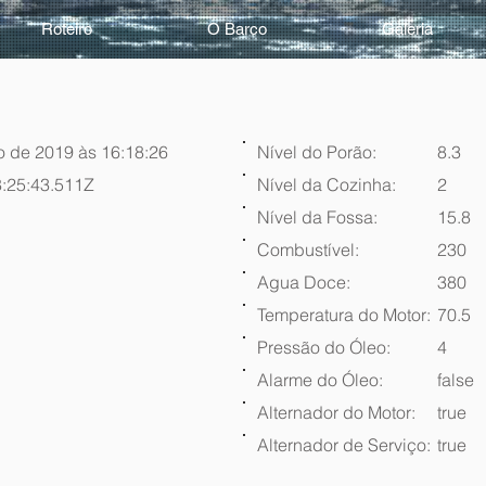
Roteiro
O Barco
Galeria
o de 2019 às 16:18:26
Nível do Porão:
8.3
:25:43.511Z
Nível da Cozinha:
2
Nível da Fossa:
15.8
Combustível:
230
Agua Doce:
380
Temperatura do Motor:
70.5
Pressão do Óleo:
4
Alarme do Óleo:
false
Alternador do Motor:
true
Alternador de Serviço:
true