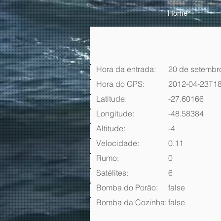
Home
Hora da entrada:
20 de setembr
Hora do GPS:
2012-04-23T18
Latitude:
-27.60166
Longitude:
-48.58384
Altitude:
-4
Velocidade:
0.11
Rumo:
0
Satélites:
6
Bomba do Porão:
false
Bomba da Cozinha:
false