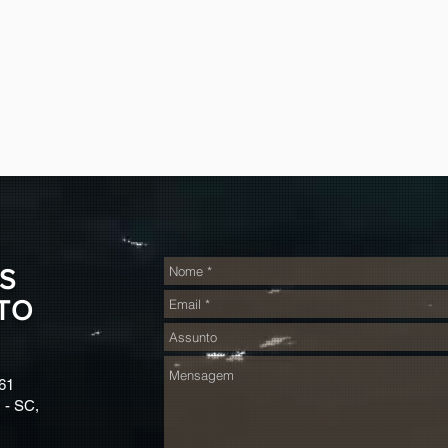
S
TO
61
 - SC,