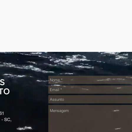
S
TO
61
 - SC,