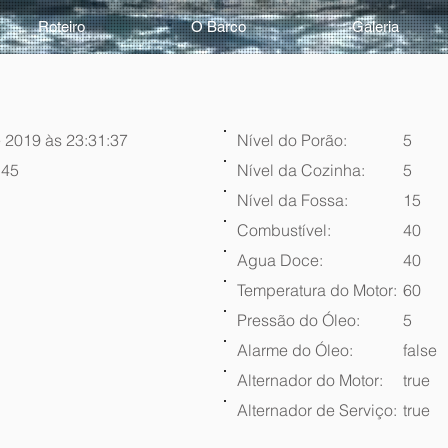
Roteiro
O Barco
Galeria
 2019 às 23:31:37
Nível do Porão:
5
:45
Nível da Cozinha:
5
Nível da Fossa:
15
Combustível:
40
Agua Doce:
40
Temperatura do Motor:
60
Pressão do Óleo:
5
Alarme do Óleo:
false
Alternador do Motor:
true
Alternador de Serviço:
true