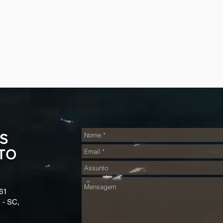
S
TO
61
 - SC,