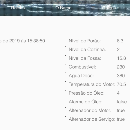
Roteiro
O Barco
Galeria
o de 2019 às 15:38:50
Nível do Porão:
8.3
Nível da Cozinha:
2
Nível da Fossa:
15.8
Combustível:
230
Agua Doce:
380
Temperatura do Motor:
70.5
Pressão do Óleo:
4
Alarme do Óleo:
false
Alternador do Motor:
true
Alternador de Serviço:
true