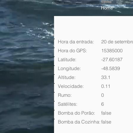
Home
Hora da entrada:
20 de setembr
Hora do GPS:
15385000
Latitude:
-27.60187
Longitude:
-48.5839
Altitude:
33.1
Velocidade:
0.11
Rumo:
0
Satélites:
6
Bomba do Porão:
false
Bomba da Cozinha:
false