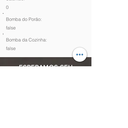
0
Bomba do Porão:
false
Bomba da Cozinha:
false
ESPERAMOS SEU
CONTATO
(48) 99964.9970
Rua Antenor Borges, 761 Canasvieiras,
Florianópolis - SC,
88054-070