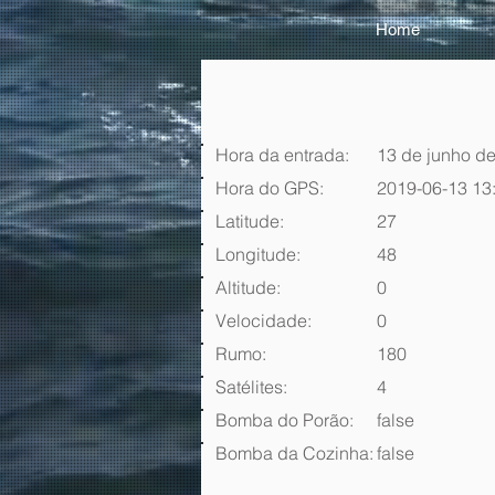
Home
Hora da entrada:
13 de junho de
Hora do GPS:
2019-06-13 13
Latitude:
27
Longitude:
48
Altitude:
0
Velocidade:
0
Rumo:
180
Satélites:
4
Bomba do Porão:
false
Bomba da Cozinha:
false