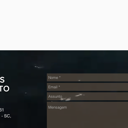
S
TO
61
 - SC,