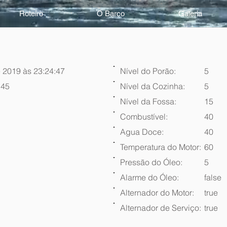
Roteiro
O Barco
Galeria
 2019 às 23:24:47
Nível do Porão:
5
:45
Nível da Cozinha:
5
Nível da Fossa:
15
Combustível:
40
Agua Doce:
40
Temperatura do Motor:
60
Pressão do Óleo:
5
Alarme do Óleo:
false
Alternador do Motor:
true
Alternador de Serviço:
true