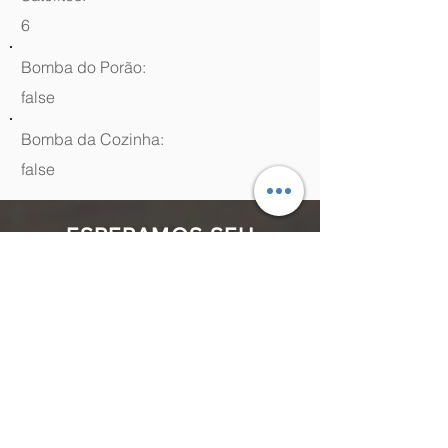
6
Bomba do Porão:
false
Bomba da Cozinha:
false
ESPERAMOS SEU
CONTATO
(48) 99964.9970
Rua Antenor Borges, 761 Canasvieiras,
Florianópolis - SC,
88054-070