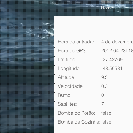
Home
Hora da entrada:
4 de dezembro
Hora do GPS:
2012-04-23T18
Latitude:
-27.42769
Longitude:
-48.56581
Altitude:
9.3
Velocidade:
0.3
Rumo:
0
Satélites:
7
Bomba do Porão:
false
Bomba da Cozinha:
false