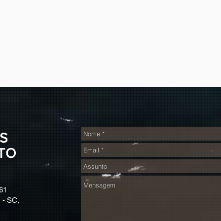
S
TO
61
 - SC,