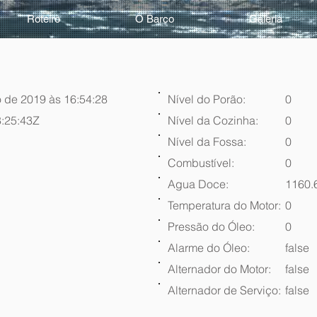
Roteiro
O Barco
Galeria
 de 2019 às 16:54:28
Nível do Porão:
0
:25:43Z
Nível da Cozinha:
0
Nível da Fossa:
0
Combustível:
0
Agua Doce:
1160.
Temperatura do Motor:
0
Pressão do Óleo:
0
Alarme do Óleo:
false
Alternador do Motor:
false
Alternador de Serviço:
false