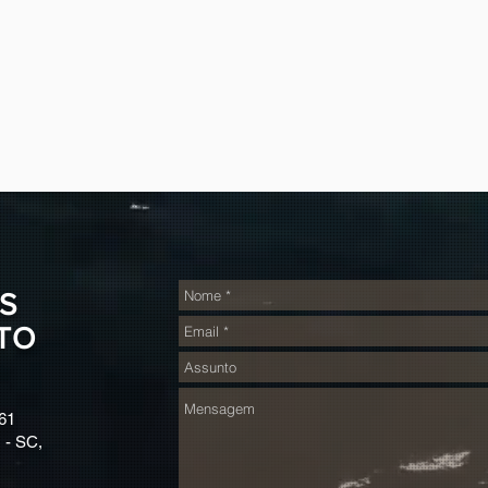
S
TO
61
 - SC,