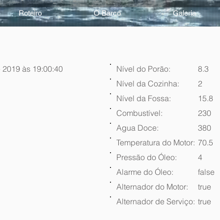
Roteiro
O Barco
Galeria
 2019 às 19:00:40
Nível do Porão:
8.3
Nível da Cozinha:
2
Nível da Fossa:
15.8
Combustível:
230
Agua Doce:
380
Temperatura do Motor:
70.5
Pressão do Óleo:
4
Alarme do Óleo:
false
Alternador do Motor:
true
Alternador de Serviço:
true