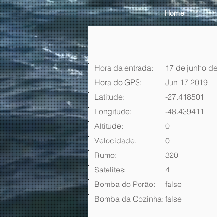
Home
Hora da entrada:
17 de junho de
Hora do GPS:
Jun 17 2019
Latitude:
-27.418501
Longitude:
-48.439411
Altitude:
0
Velocidade:
0
Rumo:
320
Satélites:
4
Bomba do Porão:
false
Bomba da Cozinha:
false