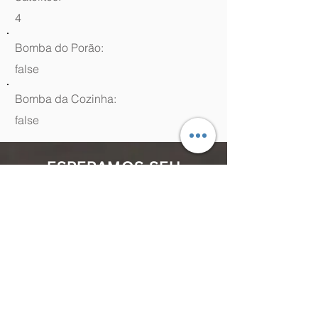
4
Bomba do Porão:
false
Bomba da Cozinha:
false
ESPERAMOS SEU
CONTATO
(48) 99964.9970
Rua Antenor Borges, 761 Canasvieiras,
Florianópolis - SC,
88054-070