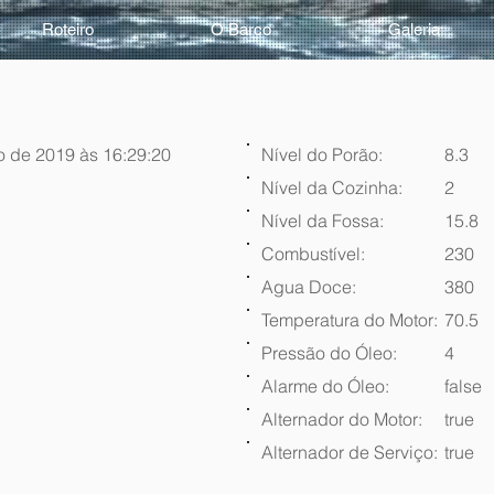
Roteiro
O Barco
Galeria
o de 2019 às 16:29:20
Nível do Porão:
8.3
Nível da Cozinha:
2
Nível da Fossa:
15.8
Combustível:
230
Agua Doce:
380
Temperatura do Motor:
70.5
Pressão do Óleo:
4
Alarme do Óleo:
false
Alternador do Motor:
true
Alternador de Serviço:
true