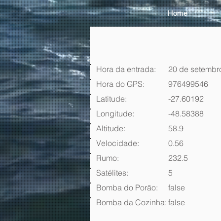
Home
Hora da entrada:
20 de setembr
Hora do GPS:
976499546
Latitude:
-27.60192
Longitude:
-48.58388
Altitude:
58.9
Velocidade:
0.56
Rumo:
232.5
Satélites:
5
Bomba do Porão:
false
Bomba da Cozinha:
false