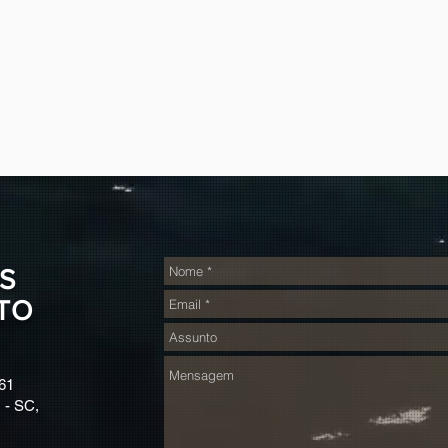
S
TO
61
 - SC,