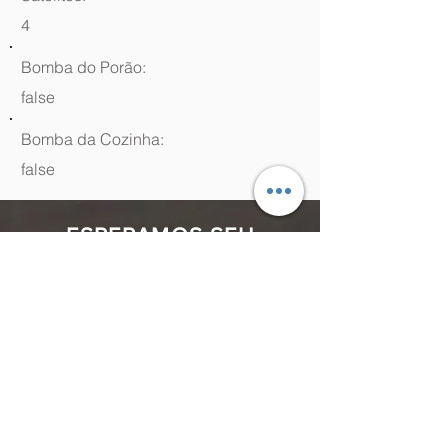
4
Bomba do Porão:
false
Bomba da Cozinha:
false
ESPERAMOS SEU
CONTATO
(48) 99964.9970
Rua Antenor Borges, 761 Canasvieiras,
Florianópolis - SC,
88054-070