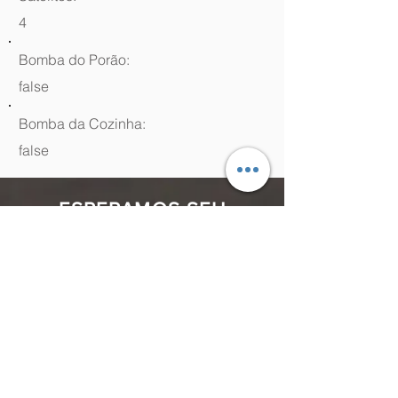
4
Bomba do Porão:
false
Bomba da Cozinha:
false
ESPERAMOS SEU
CONTATO
(48) 99964.9970
Rua Antenor Borges, 761 Canasvieiras,
Florianópolis - SC,
88054-070