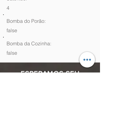
4
Bomba do Porão:
false
Bomba da Cozinha:
false
ESPERAMOS SEU
CONTATO
(48) 99964.9970
Rua Antenor Borges, 761 Canasvieiras,
Florianópolis - SC,
88054-070