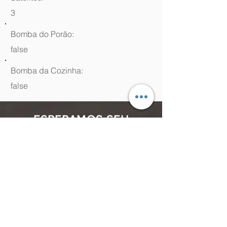
3
Bomba do Porão:
false
Bomba da Cozinha:
false
ESPERAMOS SEU
CONTATO
(48) 99964.9970
Rua Antenor Borges, 761 Canasvieiras,
Florianópolis - SC,
88054-070