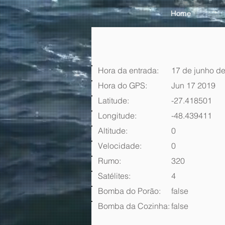
Home
Hora da entrada:
17 de junho de
Hora do GPS:
Jun 17 2019
Latitude:
-27.418501
Longitude:
-48.439411
Altitude:
0
Velocidade:
0
Rumo:
320
Satélites:
4
Bomba do Porão:
false
Bomba da Cozinha:
false