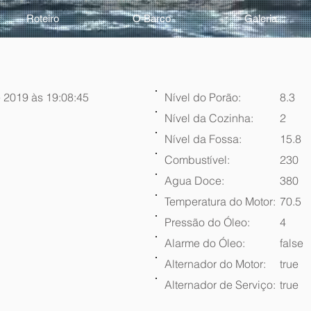
Roteiro
O Barco
Galeria
 2019 às 19:08:45
Nível do Porão:
8.3
Nível da Cozinha:
2
Nível da Fossa:
15.8
Combustível:
230
Agua Doce:
380
Temperatura do Motor:
70.5
Pressão do Óleo:
4
Alarme do Óleo:
false
Alternador do Motor:
true
Alternador de Serviço:
true