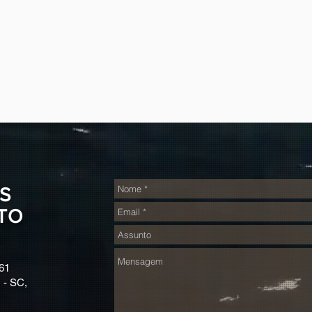
S
TO
61
 - SC,