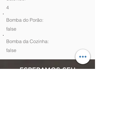
4
Bomba do Porão:
false
Bomba da Cozinha:
false
ESPERAMOS SEU
CONTATO
(48) 99964.9970
Rua Antenor Borges, 761 Canasvieiras,
Florianópolis - SC,
88054-070