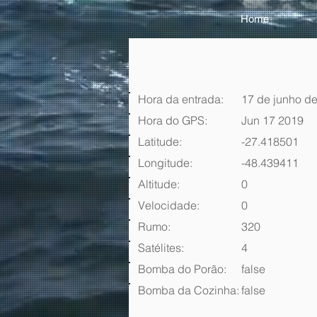
Home
Hora da entrada:
17 de junho de
Hora do GPS:
Jun 17 2019
Latitude:
-27.418501
Longitude:
-48.439411
Altitude:
0
Velocidade:
0
Rumo:
320
Satélites:
4
Bomba do Porão:
false
Bomba da Cozinha:
false