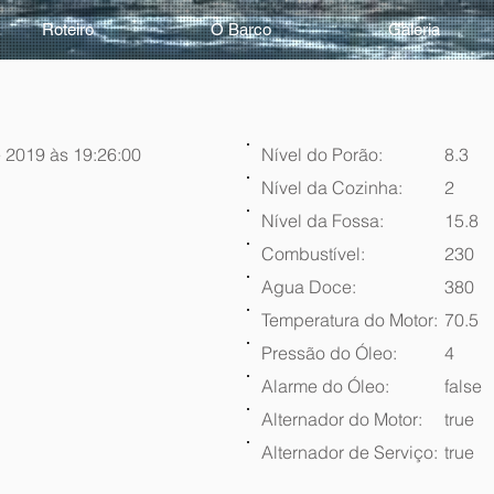
Roteiro
O Barco
Galeria
 2019 às 19:26:00
Nível do Porão:
8.3
Nível da Cozinha:
2
Nível da Fossa:
15.8
Combustível:
230
Agua Doce:
380
Temperatura do Motor:
70.5
Pressão do Óleo:
4
Alarme do Óleo:
false
Alternador do Motor:
true
Alternador de Serviço:
true