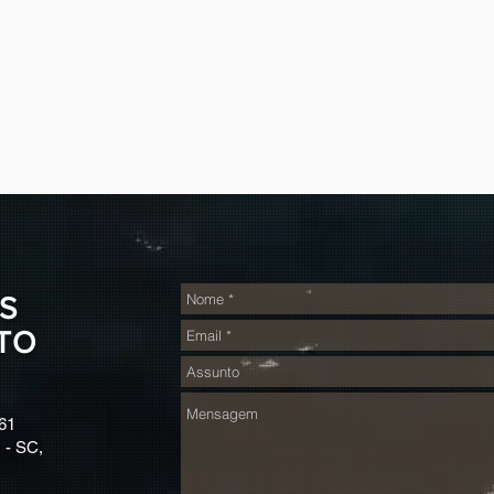
S
TO
61
 - SC,