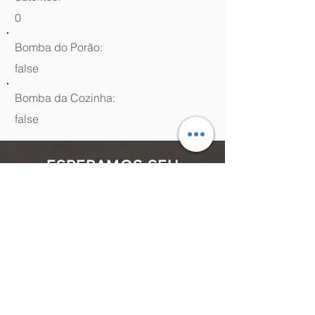
0
Bomba do Porão:
false
Bomba da Cozinha:
false
ESPERAMOS SEU
CONTATO
(48) 99964.9970
Rua Antenor Borges, 761 Canasvieiras,
Florianópolis - SC,
88054-070