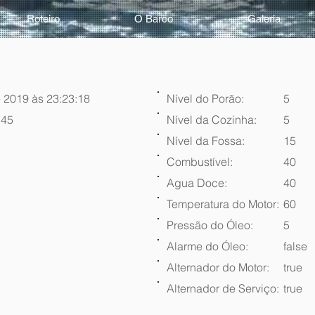
Roteiro
O Barco
Galeria
 2019 às 23:23:18
Nível do Porão:
5
:45
Nível da Cozinha:
5
Nível da Fossa:
15
Combustível:
40
Agua Doce:
40
Temperatura do Motor:
60
Pressão do Óleo:
5
Alarme do Óleo:
false
Alternador do Motor:
true
Alternador de Serviço:
true