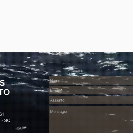
S
TO
61
 - SC,