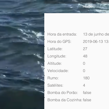
Home
Hora da entrada:
13 de junho de
Hora do GPS:
2019-06-13 13
Latitude:
27
Longitude:
48
Altitude:
0
Velocidade:
0
Rumo:
180
Satélites:
4
Bomba do Porão:
false
Bomba da Cozinha:
false