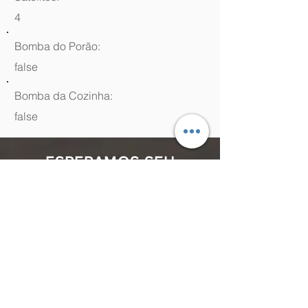
4
Bomba do Porão:
false
Bomba da Cozinha:
false
ESPERAMOS SEU
CONTATO
(48) 99964.9970
Rua Antenor Borges, 761 Canasvieiras,
Florianópolis - SC,
88054-070