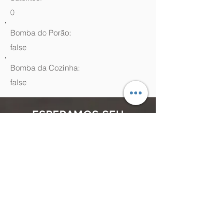
0
Bomba do Porão:
false
Bomba da Cozinha:
false
ESPERAMOS SEU
CONTATO
(48) 99964.9970
Rua Antenor Borges, 761 Canasvieiras,
Florianópolis - SC,
88054-070