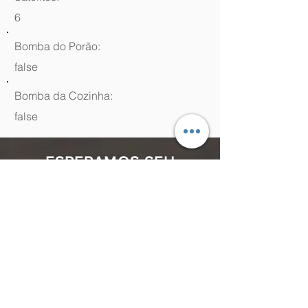
6
Bomba do Porão:
false
Bomba da Cozinha:
false
ESPERAMOS SEU
CONTATO
(48) 99964.9970
Rua Antenor Borges, 761 Canasvieiras,
Florianópolis - SC,
88054-070