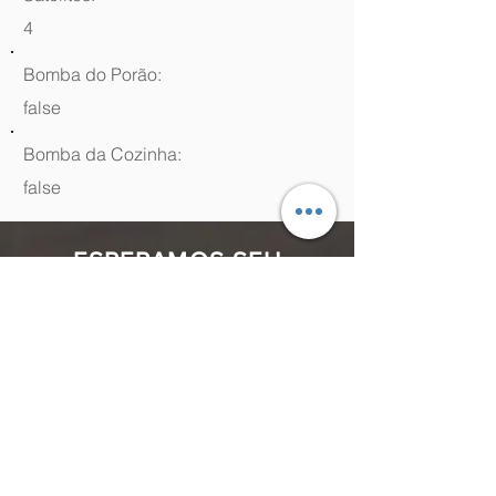
4
Bomba do Porão:
false
Bomba da Cozinha:
false
ESPERAMOS SEU
CONTATO
(48) 99964.9970
Rua Antenor Borges, 761 Canasvieiras,
Florianópolis - SC,
88054-070