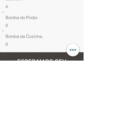
4
Bomba do Porão:
0
Bomba da Cozinha:
0
ESPERAMOS SEU
CONTATO
(48) 99964.9970
Rua Antenor Borges, 761 Canasvieiras,
Florianópolis - SC,
88054-070