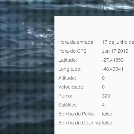
Home
Hora da entrada:
17 de junho de
Hora do GPS:
Jun 17 2019
Latitude:
-27.418501
Longitude:
-48.439411
Altitude:
0
Velocidade:
0
Rumo:
320
Satélites:
4
Bomba do Porão:
false
Bomba da Cozinha:
false