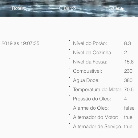
Roteiro
O Barco
Galeria
 2019 às 19:07:35
Nível do Porão:
8.3
Nível da Cozinha:
2
Nível da Fossa:
15.8
Combustível:
230
Agua Doce:
380
Temperatura do Motor:
70.5
Pressão do Óleo:
4
Alarme do Óleo:
false
Alternador do Motor:
true
Alternador de Serviço:
true