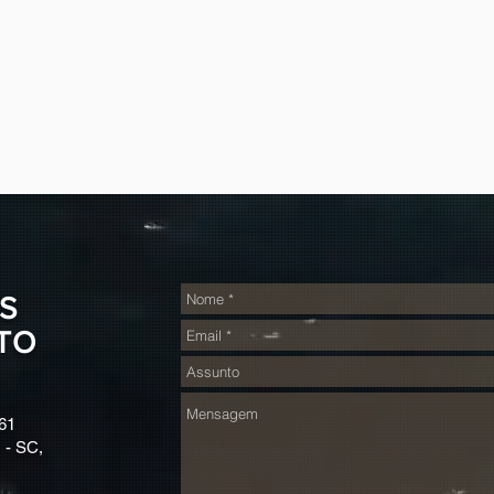
S
TO
61
 - SC,